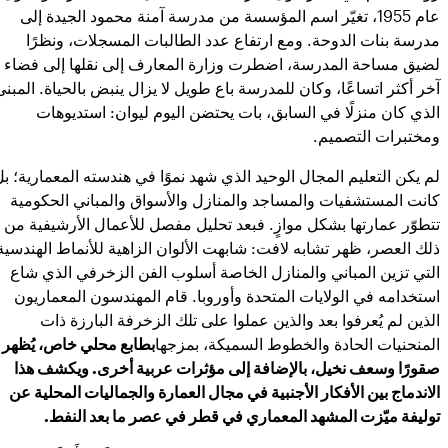
عام 1955، تغيّر اسم المؤسسة من مدرسة آمنة محمود الجيدة إلى
مدرسة بنات الدوحة. ومع ارتفاع عدد الطالبات المسجلات، ونظرًا
لضيق مساحة المدرسة، اضطرت وزارة المعارف إلى نقلها إلى فضاء
آخر أكثر اتساعًا، وكان للمدرسة باع طويل لا يزال ينبض بالحياة. المبنى
الذي كان منزلًا في السابق، بات يحتضن اليوم ليوان: استديوهات
ومختبرات التصميم.
لم يكن التعليم المجال الوحيد الذي شهد نموًا في هندسته المعمارية؛ ب
كانت المستشفيات والمساجد والمنازل والأسواق والمباني الحكومية
تتطوّر عمارتها بشكل موازٍ. فبعد تحليل مفصل للأعمال الأرشيفية من
ذلك العصر، ظهر تشابه لافت: شابهت الألوان الزاهية للأنماط الهندسية
التي تزين المباني والمنازل الخاصة أسلوب الفن الزخرفي الذي شاع
استخدامه في الولايات المتحدة وأوروبا. قام المهندسون المعماريون
الذين لم يُعرفوا بعد والذين عملوا على تلك الزخرفة البارزة ذات
المنحنيات الحادة والخطوط السميكة، بمزجها
بطابع محلي خاص، يُظهر
صقورًا وسعف نخيل، بالإضافة إلى مؤثرات عربية أخرى. ويكشف هذا
الاندماج بين الأفكار الأجنبية في مجال العمارة والجماليات المحلية عن
توليفة ميّزت المشهد المعماري في قطر في عصر ما بعد النفط.