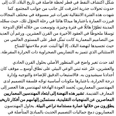
شارك هذ
شا
شارك
شارك هذه ا
شكّل اكتشاف النفط في قطر لحظة فاصلة في تاريخ البلاد، أدّت إلى
حدوث تحولات جذرية اخترقت كل جانب من جوانب المجتمع. كما
شهدت هذه الفترة الانتقالية تغيرات غير مسبوقة في مختلف المجالات،
فبرزت العمارة باعتبارها ميدانًا هامًا في رحلة التحوّل تلك، حيث سجّل
المدينة تطوّرًا هائلًا في فترة وجيزة، وتوسعت من خلاله آفاق الدوحة
توسعًا ملحوظًا في العقود الأخيرة من القرن العشرين. ورغم أن العديد
من التصاميم المعمارية كانت تمثّل قطر على المستوى العالمي من
حيث تجسيدها لنهضة البلاد، إلا أنها أثبتت عدم ملاءمتها للمناخ
الاستثنائي الذي تتميز به التضاريس الصحراوية ذات الحرارة المفرطة.
لقد حدث تغير واضح في المنظور الأصلي بحلول القرن الحادي
والعشرين، عبّر عنه تبني الوعي البيئي على نطاق أوسع ــ موقف كان
أجدادنا سيشيدون به. فالاستيعاب الدقيق للإضاءة والتوجيه وإدارة
درجة الحرارة، باعتبارها مكونات أساسية توجّه فلسفة التصميم لدى
المهندسين المعماريين، يُجسد العودة الهادفة لمهندسي هذا العصر إلى
المعارف القديمة.
تشير هذه النهضة إلى ابتعاد المهندسين المعماريين
المعاصرين عن المنهجيات التقليدية، مستمدّين إلهامهم من أفكار تاريخي
يطوّرون من خلالها عمارة مستدامة تراعي البيئة
. يحاول المهندسون
المعماريون دمج جماليات التصميم الحديث بالمبادئ المتأصلة في