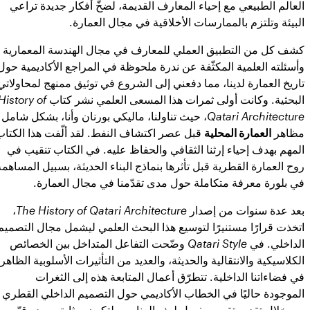
العالم الطبيعي مع إحياء المعارف القديمة، لضخّ أفكار جديدة تراعي
البيئة وتلتزم بالممارسات الأخلاقية في مجال العمارة.
كشف كل من التطبيق العملي للمعارف في مجال الهندسة المعمارية
وأسئلته العلمية المكثّفة عن ندرة ملحوظة في المراجع الأكاديمية حول
تاريخ العمارة لدينا، مما دفعني إلى الشروع في توثيق ممنهج لمحاولاتي
البحثية. وكانت أولى ثمرات هذا المسعى العلمي نشر كتاب
History of
Qatari Architecture
، حيث تناولنا، ماليكي بورنان وأنا، بشكل شامل
مظاهر
العمارة المحلية
قبل عصر اكتشاف النفط. لقد ألّفت هذا الكتاب
المهم بهدف إحياء إرثنا الثقافي والحفاظ عليه. في الكتاب تنقيب في
روح العمارة القطرية قبل تأثرها بنماذج البناء الحديثة، بسبيل المساهمة
في بلورة معرفة متكاملة حول مدى تقدّمنا في مجال العمارة.
بعد عدة سنوات من إصدار
The History of Qatari Architecture
،
اتخذت قرارًا مستنيرًا لتوسيع هذا البحث العلمي ليشمل مجال التصميم
الداخلي. في
Qatari Style
وضّحت التفاعل المتداخل بين الخصائص
الكلاسيكية والانتقالية والحديثة، والعديد من التأثيرات الأسلوبية الظاهر
في فضاءاتنا الداخلية. تتطرّق أعمال المتابعة هذه إلى الثغرات
الموجودة حاليًا في الخطاب الأكاديمي حول التصميم الداخلي القطري
من خلال تقديم تقييم مفصل لهذه العناصر، لتكون بمثابة مصدر قيّم