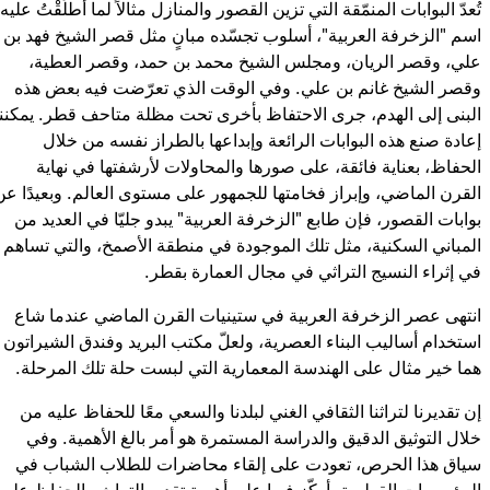
تُعدّ البوابات المنمّقة التي تزين القصور والمنازل مثالاً لما أَطلَقْتُ عليه
اسم "الزخرفة العربية"، أسلوب تجسّده مبانٍ مثل قصر الشيخ فهد بن
علي، وقصر الريان، ومجلس الشيخ محمد بن حمد، وقصر العطية،
وقصر الشيخ غانم بن علي. وفي الوقت الذي تعرّضت فيه بعض هذه
البنى إلى الهدم، جرى الاحتفاظ بأخرى تحت مظلة متاحف قطر. يمكننا
إعادة صنع هذه البوابات الرائعة وإبداعها بالطراز نفسه من خلال
الحفاظ، بعناية فائقة، على صورها والمحاولات لأرشفتها في نهاية
القرن الماضي، وإبراز فخامتها للجمهور على مستوى العالم. وبعيدًا عن
بوابات القصور، فإن طابع "الزخرفة العربية" يبدو جليّا في العديد من
المباني السكنية، مثل تلك الموجودة في منطقة الأصمخ، والتي تساهم
في إثراء النسيج التراثي في مجال العمارة بقطر.
انتهى عصر الزخرفة العربية في ستينيات القرن الماضي عندما شاع
استخدام أساليب البناء العصرية، ولعلّ مكتب البريد وفندق الشيراتون
هما خير مثال على الهندسة المعمارية التي لبست حلة تلك المرحلة.
إن تقديرنا لتراثنا الثقافي الغني لبلدنا والسعي معًا للحفاظ عليه من
خلال التوثيق الدقيق والدراسة المستمرة هو أمر بالغ الأهمية. وفي
سياق هذا الحرص، تعودت على إلقاء محاضرات للطلاب الشباب في
المؤسسات القطرية، أركّز فيها على أهمية تقدير التراث والحفاظ عليه