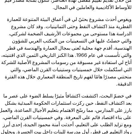
للأوساط الأكاديمية والعاملين في المجال.
ويغوص أحدث مشروع بحثيّ لي في أعماق البيئة المتنوعة للعمارة
القطرية منذ اكتشاف النفط وحتى الثمانينيات. وقد كان مشروع
الدراسة هذا مستوحى من مجموعات الأرشيف الضخمة لشركتي،
والتي حصلتُ عليها في التسعينيات من المكتب العربي للشؤون
الهندسية، أقدم جهة محلية تُعنى بمجال العمارة والهندسة في قطر
والتي تأسست في عام 1966. هذا الكنز التاريخي الثمين الذي اقتنيته،
أتاح لي استفادة غير مسبوقة من رسومات المشروع الأصلية للشركة
التي استُكملت خلال خمسينيات وستينيات القرن الماضي، والتي
منحتني مصدرًا هامًا لفهم تاريخ المنطقة المعماري خلال هذه الفترة
الدقيقة.
في خضمّ البحث، اكتشفت اكتشافاً مثيرًا يسلط الضوء على عصر ما
بعد اكتشاف النفط، حين ركزت استثمارات الحكومة المبدئية بشكل
بارز على المدارس، مما رسّخ الاهتمام بتعليم الأجيال الصاعدة، والعمل
على بناء اقتصاد قائم على المعرفة. وفي خمسينيات القرن الماضي،
ومع تزايد الطلب على التعليم، أحدثت آمنة محمود الجيدة، إحدى أبرز
رواد التعليم في قطر، أول مدرسة للبنات داخل بيت الجسرة. وبحلول