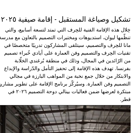
تشكيل وصياغة المستقبل - إقامة صيفية ٢٠٢٥
خِلال هذه الإقامة الفنية للحِرف التي تمتد لتسعة أسابيع، والتي
تنظّمها ليوان، استديوهات ومختبرات التصميم بالتعاون مع مدرسة
مانا للحِرف والتصميم، سيتلقى المشاركون تدريبًا متخصصًا في
تقنيات الحِرف والتصميم وفن العمارة على أيادي خُبراء تصميم
من الرّائدين في المجال، وذلك في منطقة بُرغندي الخلّابة
بفرنسا. تهدف هذه الإقامة إلى تحفيز التأمل والدّراسة والإبداع
والابتكار من خلال جمع نخبة من المواهب البارزة في مجالي
التصميم وفن العمارة. وسيُركّز برنامج الإقامة على تطوير مشاريع
مبتكرة لعرضها ضمن فعاليات بينالي دوحة التصميم ٢٠٢٦ في
قطر.