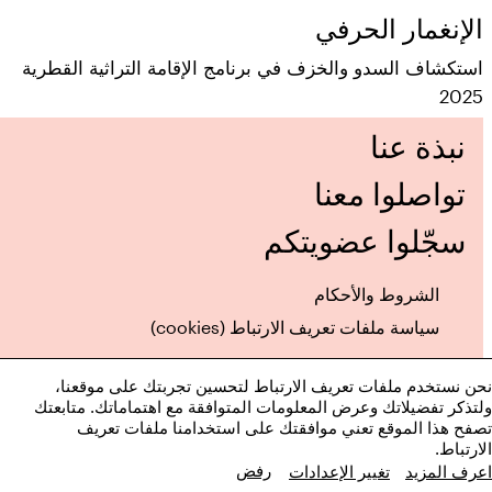
الإنغمار الحرفي
استكشاف السدو والخزف في برنامج الإقامة التراثية القطرية
2025
نبذة عنا
تواصلوا معنا
سجّلوا عضويتكم
الشروط والأحكام
متاحف قطر على الخريطة
سياسة ملفات تعريف الارتباط (cookies)
استكشف متاحفنا، ومعارضنا، ومساحاتنا الإبداعية، المنتشرة
في كافة أنحاء قطر، وتعرف على كل جديد. خطط لزيارتك
نحن نستخدم ملفات تعريف الارتباط لتحسين تجربتك على موقعنا،
الآن أو ابحث عن أحد المرافق أو المواقع على الخريطة.
ولتذكر تفضيلاتك وعرض المعلومات المتوافقة مع اهتماماتك. متابعتك
تصفح هذا الموقع تعني موافقتك على استخدامنا ملفات تعريف
الارتباط.
المتاحف وصالات العرض والمراكز الإبداعية
رفض
إنستغرام
اعرف المزيد
تغيير الإعدادات